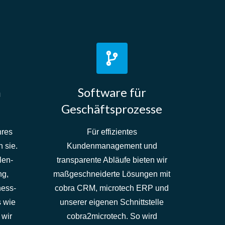
n
Software für
Geschäftsprozesse
hres
Für effizientes
 sie.
Kundenmanagement und
len-
transparente Abläufe bieten wir
ng,
maßgeschneiderte Lösungen mit
ness-
cobra CRM, microtech ERP und
s wie
unserer eigenen Schnittstelle
 wir
cobra2microtech. So wird