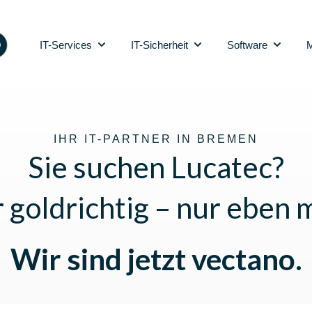
IT-Services
IT-Sicherheit
Software
M
Show submenu for IT-Services
Show submenu for IT-Sic
Show sub
IHR IT-PARTNER IN BREMEN
Sie suchen Lucatec?
r goldrichtig – nur ebe
Wir sind jetzt vectano.