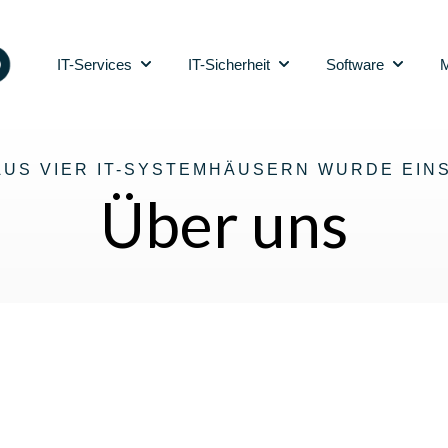
IT-Services
IT-Sicherheit
Software
M
Show submenu for IT-Services
Show submenu for IT-Sic
Show sub
AUS VIER IT-SYSTEMHÄUSERN WURDE EIN
Über uns