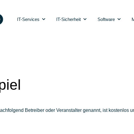
IT-Services
IT-Sicherheit
Software
M
Show submenu for IT-Services
Show submenu for IT-Sic
Show sub
iel
folgend Betreiber oder Veranstalter genannt, ist kostenlos und