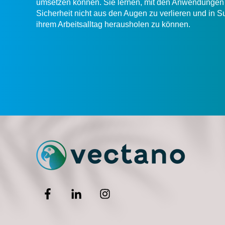
umsetzen können. Sie lernen, mit den Anwendungen 
Sicherheit nicht aus den Augen zu verlieren und in
ihrem Arbeitsalltag herausholen zu können.