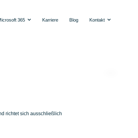
icrosoft 365
Karriere
Blog
Kontakt
herheit
menu for Software
Show submenu for Microsoft 365
Show submenu 
 richtet sich ausschließlich