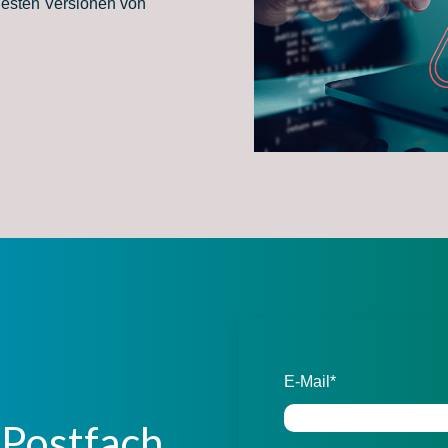
euesten Versionen von
E-Mail
*
r Postfach