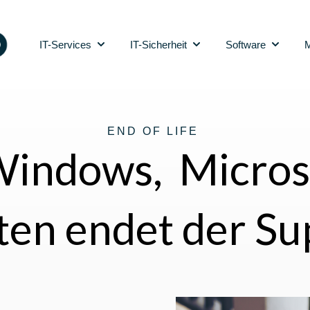
IT-Services
IT-Sicherheit
Software
M
Show submenu for IT-Services
Show submenu for IT-Sic
Show sub
END OF LIFE
Windows, Microso
ten endet der Su